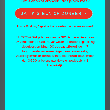
Het is er op of eronder – doe je ook mee?
JA, IK STEUN OF DONEER!
Help Motley* gratis te houden voor iedereen!
*In 2023-2024 publiceerden we 312 nieuwe artikelen van
97 verschillende auteurs, van wie er 18 onder begeleiding
debuteerden, bijna 100 podcastafleveringen, 17
langlopende samenwerkingen, een lessenreeks,
zaalprogramma en online events. Het archief bevat meer
dan 3.500 artikelen, interviews en podcasts, vrij
toegankelijk.