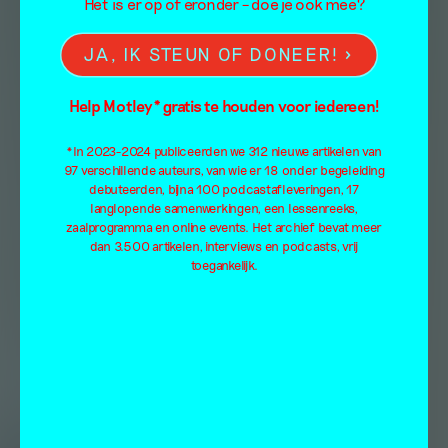
Het is er op of eronder – doe je ook mee?
JA, IK STEUN OF DONEER!
Help Motley* gratis te houden voor iedereen!
*In 2023-2024 publiceerden we 312 nieuwe artikelen van
97 verschillende auteurs, van wie er 18 onder begeleiding
debuteerden, bijna 100 podcastafleveringen, 17
langlopende samenwerkingen, een lessenreeks,
zaalprogramma en online events. Het archief bevat meer
dan 3.500 artikelen, interviews en podcasts, vrij
toegankelijk.