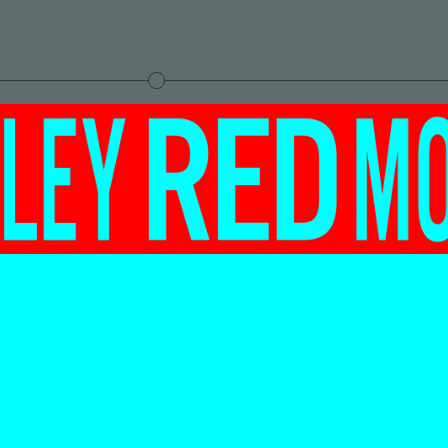
r word ik stil
 – met