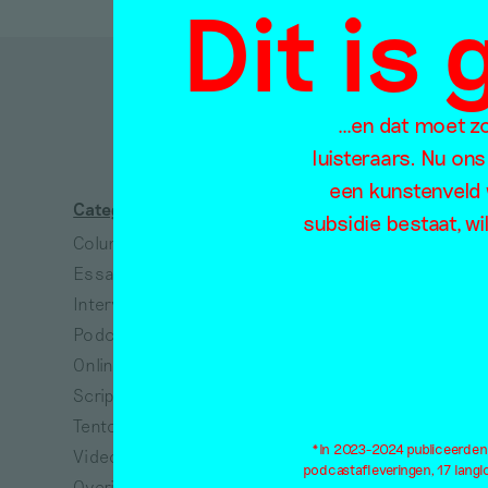
Dit is
D
…en dat moet zo 
luisteraars. Nu ons
een kunstenveld 
Categorieën
Thema's
subsidie bestaat, wi
Column
Absurdisme
Essay
Arbeid
Interview
Architectuur
Podcast
Collectiviteit
Online tentoonstelling
Dans
Scriptie
Dieren
Tentoonstellingsbespreking
Dood
*In 2023-2024 publiceerden w
Video
Ecologie
podcastafleveringen, 17 lang
Overig
Eenzaamheid