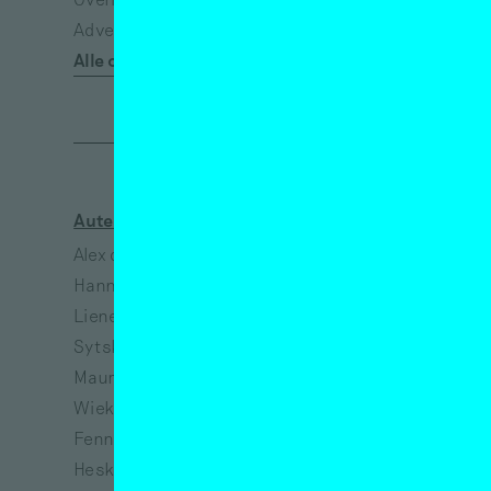
Advertisement*
Emancipatie
Alle categorieën
Empathie
Auteurs
Kunstenaars
Alex de Vries
Jeanne van Heeswijk
Hanne Hagenaars
Bart Lunenburg
Lieneke Hulshof
Richtje Reinsma
Sytske van Koeveringe
Melanie Bonajo
Maurits de Bruijn
Susanne Khalil Yusef
Wieke Teselink
Narges Mohammadi
Fenne Saedt
Vincent van Gogh
Heske ten Cate
Eva Spierenburg