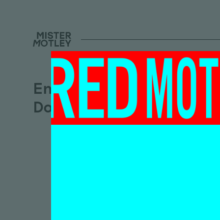
Emile van
Dorenmuseum
‘Daa
van’