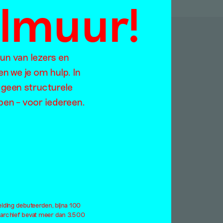
almuur!
p:
eun van lezers en
en we je om hulp. In
 geen structurele
Jaargangen
open – voor iedereen.
Too
2021
ratie
2020
rodiversiteit
2019
rlog
2018
derdom
2017
ndemie
2016
rformance
2015
eiding debuteerden, bijna 100
atteland
2014
 archief bevat meer dan 3.500
itiek
2013