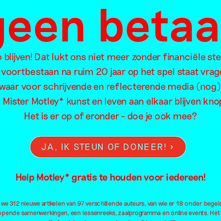
 geen beta
oorzoek de artikelen van Mister Motley o
blijven! Dat lukt ons niet meer zonder financiële st
 voortbestaan na ruim 20 jaar op het spel staat vrag
waar voor schrijvende en reflecterende media (nog)
l Mister Motley* kunst en leven aan elkaar blijven kn
Eten
Intimiteit
Me
Het is er op of eronder – doe je ook mee?
Familie
Kapitalisme
Mig
Feminisme
Kleding
Neu
JA, IK STEUN OF DONEER!
Film
Kleur
Oo
Fotografie
Kolonialisme
Ou
Help Motley* gratis te houden voor iedereen!
Geluid
Kunsteducatie
Pa
Geschiedenis
Kunstmatige intelligentie
Pe
e 312 nieuwe artikelen van 97 verschillende auteurs, van wie er 18 onder begel
Geweld
Landschap
Pl
lopende samenwerkingen, een lessenreeks, zaalprogramma en online events. Het
Installatie
Lichaam
Pol