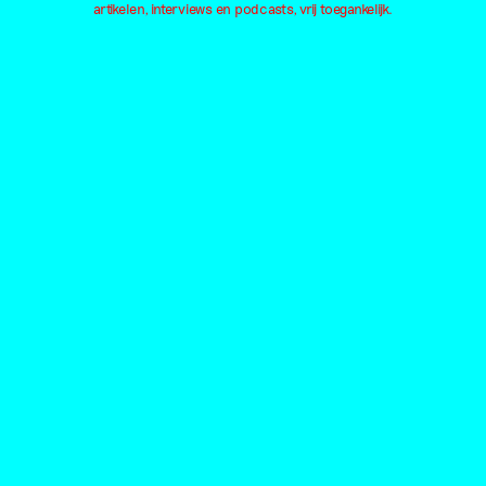
artikelen, interviews en podcasts, vrij toegankelijk.
Installatie
Lichaam
Pol
Institutioneel
Liefde
Qu
Internet
Macht
Al
Locaties
Barbara Visser
Stedelijk Museum
Ri
Vibeke Mascini
Amsterdam
Ku
Laure Prouvost
ArtEZ studium generale
Bo
Tina Farifteh
Nest
Te
Mounir Eddib
Gerrit Rietveld Academie
Da
Valerie van Leersum
Marres
TE
Fiona Lutjenhuis
Oude Kerk
Fr
Steve McQueen
ArtEZ university of the Arts
Va