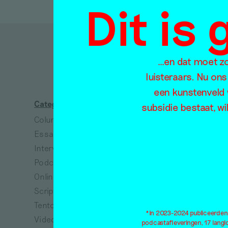
Dit is
D
…en dat moet zo 
luisteraars. Nu ons
een kunstenveld 
Categorieën
Thema's
subsidie bestaat, wi
Column
Absurdisme
Essay
Arbeid
Interview
Architectuur
Podcast
Collectiviteit
Online tentoonstelling
Dans
Scriptie
Dieren
Tentoonstellingsbespreking
Dood
*In 2023-2024 publiceerden w
Video
Ecologie
podcastafleveringen, 17 lang