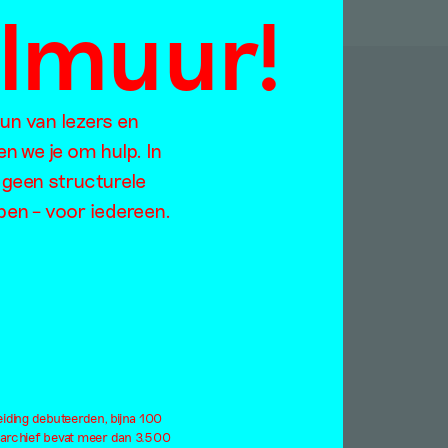
almuur!
p:
eun van lezers en
en we je om hulp. In
 geen structurele
Jaargangen
open – voor iedereen.
Too
2021
ratie
2020
rodiversiteit
2019
rlog
2018
derdom
2017
ndemie
2016
rformance
2015
eiding debuteerden, bijna 100
atteland
2014
 archief bevat meer dan 3.500