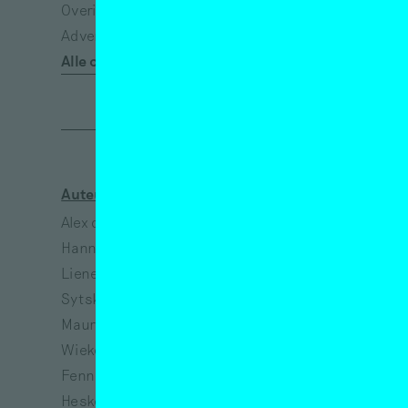
Overig
Eenzaamheid
Advertisement*
Emancipatie
Alle categorieën
Empathie
Auteurs
Kunstenaars
Alex de Vries
Jeanne van Heeswijk
Hanne Hagenaars
Bart Lunenburg
Lieneke Hulshof
Richtje Reinsma
Sytske van Koeveringe
Melanie Bonajo
Maurits de Bruijn
Susanne Khalil Yusef
Wieke Teselink
Narges Mohammadi
Fenne Saedt
Vincent van Gogh
Heske ten Cate
Eva Spierenburg