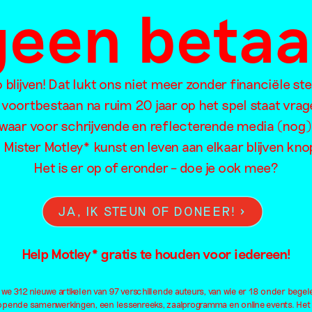
 geen beta
oorzoek de artikelen van Mister Motley o
blijven! Dat lukt ons niet meer zonder financiële st
 voortbestaan na ruim 20 jaar op het spel staat vrag
waar voor schrijvende en reflecterende media (nog)
l Mister Motley* kunst en leven aan elkaar blijven kn
Eten
Intimiteit
Me
Het is er op of eronder – doe je ook mee?
Familie
Kapitalisme
Mig
Feminisme
Kleding
Neu
JA, IK STEUN OF DONEER!
Film
Kleur
Oo
Fotografie
Kolonialisme
Ou
Help Motley* gratis te houden voor iedereen!
Geluid
Kunsteducatie
Pa
Geschiedenis
Kunstmatige intelligentie
Pe
e 312 nieuwe artikelen van 97 verschillende auteurs, van wie er 18 onder begel
Geweld
Landschap
Pl
lopende samenwerkingen, een lessenreeks, zaalprogramma en online events. Het