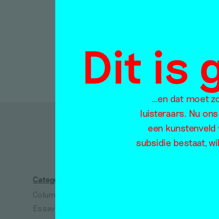
Tentoonst
Redactie
11 mei 2
Dit is
…en dat moet zo 
luisteraars. Nu ons
een kunstenveld 
D
subsidie bestaat, wi
Categorieën
Thema's
Column
Absurdisme
Essay
Arbeid