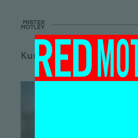
Kunstenlab
Het 
lich