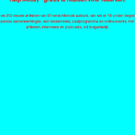
Feminisme
Kleding
Neu
Film
Kleur
Oo
e 312 nieuwe artikelen van 97 verschillende auteurs, van wie er 18 onder begel
Fotografie
Kolonialisme
Ou
lopende samenwerkingen, een lessenreeks, zaalprogramma en online events. Het
Geluid
Kunsteducatie
Pa
artikelen, interviews en podcasts, vrij toegankelijk.
Geschiedenis
Kunstmatige intelligentie
Pe
Geweld
Landschap
Pl
Installatie
Lichaam
Pol
Institutioneel
Liefde
Qu
Internet
Macht
Al
Locaties
Barbara Visser
Stedelijk Museum
Ri
Vibeke Mascini
Amsterdam
Ku