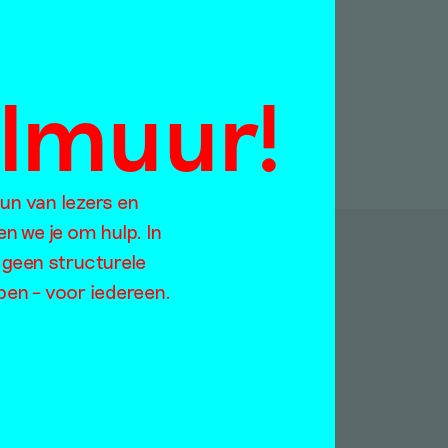
almuur!
eun van lezers en
en we je om hulp. In
 geen structurele
p:
open – voor iedereen.
Jaargangen
Too
2021
ratie
2020