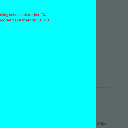
rodiversiteit
2019
rlog
2018
eiding debuteerden, bijna 100
derdom
2017
 archief bevat meer dan 3.500
ndemie
2016
rformance
2015
atteland
2014
itiek
2013
eerness
2012
le thema's
Alle jaargangen
Inloggen
etveld academie
Word abonnee! | Over Mijn
nstmuseum Den Haag