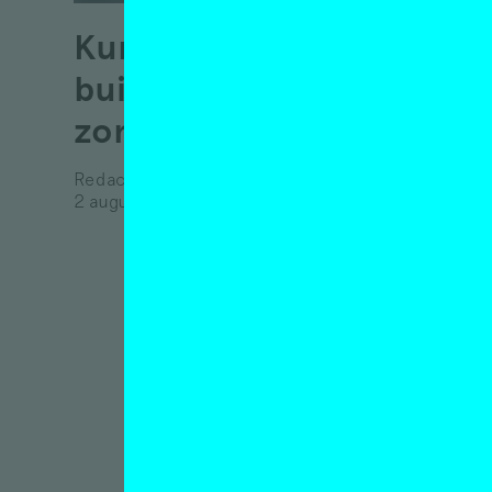
gaan
Kunst in de
Interview
buitenlucht –
Maurits d
12 septe
zomer 2021
Redactie
2 augustus 2021
Als 
je n