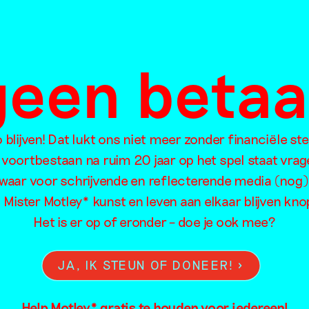
ellingsbespreking
020
 geen beta
blijven! Dat lukt ons niet meer zonder financiële st
 voortbestaan na ruim 20 jaar op het spel staat vrag
waar voor schrijvende en reflecterende media (nog)
oorzoek de artikelen van Mister Motley o
l Mister Motley* kunst en leven aan elkaar blijven kn
Het is er op of eronder – doe je ook mee?
JA, IK STEUN OF DONEER!
Eten
Intimiteit
Me
Familie
Kapitalisme
Mig
Help Motley* gratis te houden voor iedereen!