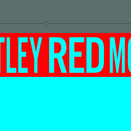
afwezige
aam dat is