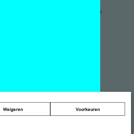
Motley
nnefanten
Red Motley – Steun of
ylers Museum
Doneer!
s Leben am Haverkamp
NT Rotterdam
amer Framed
n Abbemuseum
ies Museum
©2012 — 2026
ndberg Instituut
Mister Motley
e locaties
Tolhuisweg 2
1031 CL Amsterdam
Weigeren
Voorkeuren