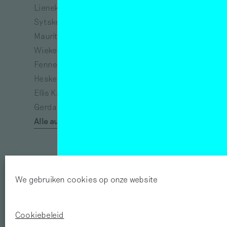
Lieneke Hulshof
Richtje Reinsma
Sytske van Koeveringe
Melanie Bonajo
Maurits de Bruijn
Susanne Khalil Yusef
Wieke Teselink
Narges Mohammadi
Fenne Saedt
Vincent van Gogh
Heske ten Cate
Eva Spierenburg
Ellis Kat
Tracey Emin
Gerda van de Glind
Afra Eisma
Alle auteurs
Félix González-Torres
We gebruiken cookies op onze website
Cookiebeleid