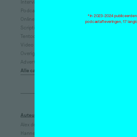
Interview
Architectuur
Podcast
Collectiviteit
*In 2023-2024 publiceerden w
Online tentoonstelling
Dans
podcastafleveringen, 17 lang
Scriptie
Dieren
Tentoonstellingsbespreking
Dood
Video
Ecologie
Overig
Eenzaamheid
Advertisement*
Emancipatie
Alle categorieën
Empathie
Auteurs
Kunstenaars
Alex de Vries
Jeanne van Heeswijk
Hanne Hagenaars
Bart Lunenburg