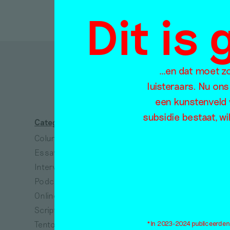
Dit is
…en dat moet zo 
D
luisteraars. Nu ons
een kunstenveld 
subsidie bestaat, wi
Categorieën
Thema's
Column
Absurdisme
Essay
Arbeid
Interview
Architectuur
Podcast
Collectiviteit
Online tentoonstelling
Dans
Scriptie
Dieren
Tentoonstellingsbespreking
Dood
*In 2023-2024 publiceerden w