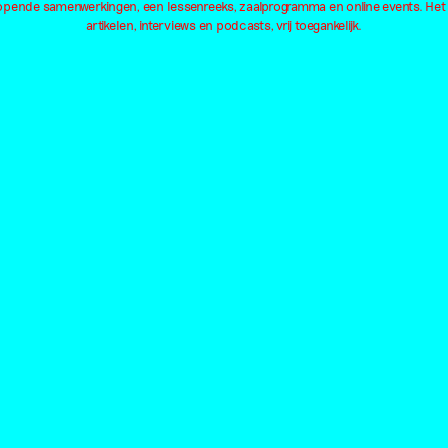
lopende samenwerkingen, een lessenreeks, zaalprogramma en online events. Het
Geweld
Landschap
Pl
artikelen, interviews en podcasts, vrij toegankelijk.
Installatie
Lichaam
Pol
Institutioneel
Liefde
Qu
Internet
Macht
Al
Locaties
Barbara Visser
Stedelijk Museum
Ri
Vibeke Mascini
Amsterdam
Ku
Laure Prouvost
ArtEZ studium generale
Bo
Tina Farifteh
Nest
Te
Mounir Eddib
Gerrit Rietveld Academie
Da
Valerie van Leersum
Marres
TE
Fiona Lutjenhuis
Oude Kerk
Fr