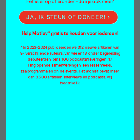
Het is er op of eronder – doe je ook mee?
JA, IK STEUN OF DONEER!
Kunst in een
Help Motley* gratis te houden voor iedereen!
raamkozijn
*In 2023-2024 publiceerden we 312 nieuwe artikelen van
97 verschillende auteurs, van wie er 18 onder begeleiding
Sophie Smeets
debuteerden, bijna 100 podcastafleveringen, 17
30 juli 2020
langlopende samenwerkingen, een lessenreeks,
zaalprogramma en online events. Het archief bevat meer
dan 3.500 artikelen, interviews en podcasts, vrij
Wie door de straten van het centrum van een
toegankelijk.
willekeurige stad loopt zal niet direct aan
kunst denken. In het…