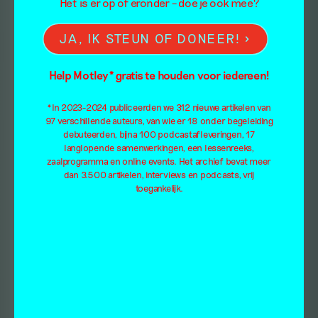
Het is er op of eronder – doe je ook mee?
JA, IK STEUN OF DONEER!
Help Motley* gratis te houden voor iedereen!
*In 2023-2024 publiceerden we 312 nieuwe artikelen van
97 verschillende auteurs, van wie er 18 onder begeleiding
debuteerden, bijna 100 podcastafleveringen, 17
langlopende samenwerkingen, een lessenreeks,
zaalprogramma en online events. Het archief bevat meer
dan 3.500 artikelen, interviews en podcasts, vrij
toegankelijk.