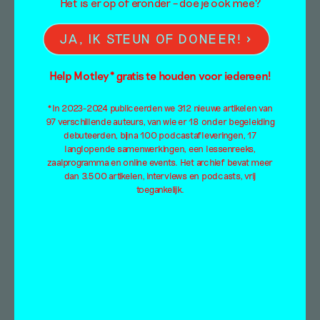
Het is er op of eronder – doe je ook mee?
JA, IK STEUN OF DONEER!
Help Motley* gratis te houden voor iedereen!
*In 2023-2024 publiceerden we 312 nieuwe artikelen van
97 verschillende auteurs, van wie er 18 onder begeleiding
debuteerden, bijna 100 podcastafleveringen, 17
langlopende samenwerkingen, een lessenreeks,
zaalprogramma en online events. Het archief bevat meer
dan 3.500 artikelen, interviews en podcasts, vrij
toegankelijk.