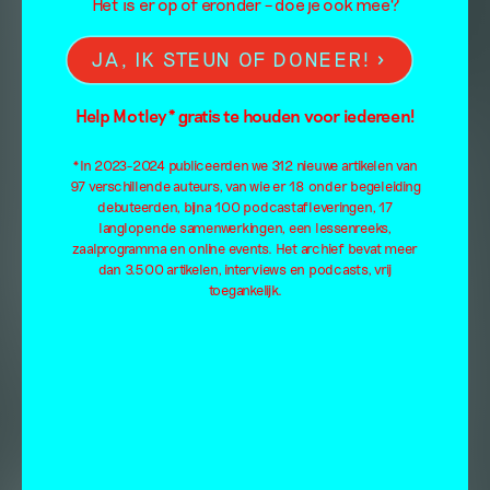
Het is er op of eronder – doe je ook mee?
JA, IK STEUN OF DONEER!
Help Motley* gratis te houden voor iedereen!
*In 2023-2024 publiceerden we 312 nieuwe artikelen van
97 verschillende auteurs, van wie er 18 onder begeleiding
debuteerden, bijna 100 podcastafleveringen, 17
langlopende samenwerkingen, een lessenreeks,
zaalprogramma en online events. Het archief bevat meer
dan 3.500 artikelen, interviews en podcasts, vrij
toegankelijk.