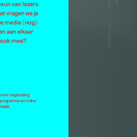
Linkedin
n
teun van lezers
:
at vragen we je
t
Link kopiëren
de media (nog)
en aan elkaar
je ook mee?
a
onder begeleiding
lprogramma en online
kelijk.