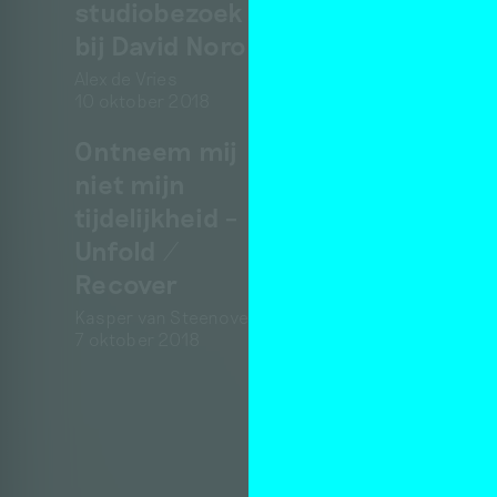
studiobezoek
bij David Noro
Alex de Vries
10 oktober 2018
Ontneem mij
niet mijn
tijdelijkheid –
Unfold /
Recover
Kasper van Steenoven
7 oktober 2018