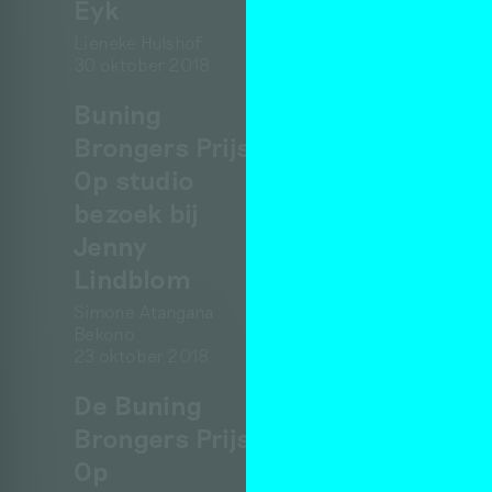
Eyk
Lieneke Hulshof
30 oktober 2018
Buning
Brongers Prijs:
Op studio
bezoek bij
Jenny
Lindblom
Simone Atangana
Bekono
23 oktober 2018
De Buning
Brongers Prijs:
Op