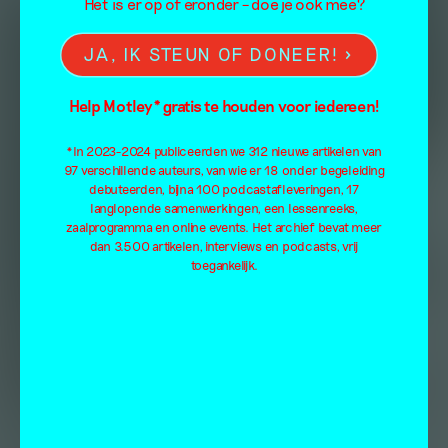
Het is er op of eronder – doe je ook mee?
JA, IK STEUN OF DONEER!
Help Motley* gratis te houden voor iedereen!
*In 2023-2024 publiceerden we 312 nieuwe artikelen van
97 verschillende auteurs, van wie er 18 onder begeleiding
debuteerden, bijna 100 podcastafleveringen, 17
langlopende samenwerkingen, een lessenreeks,
zaalprogramma en online events. Het archief bevat meer
dan 3.500 artikelen, interviews en podcasts, vrij
toegankelijk.