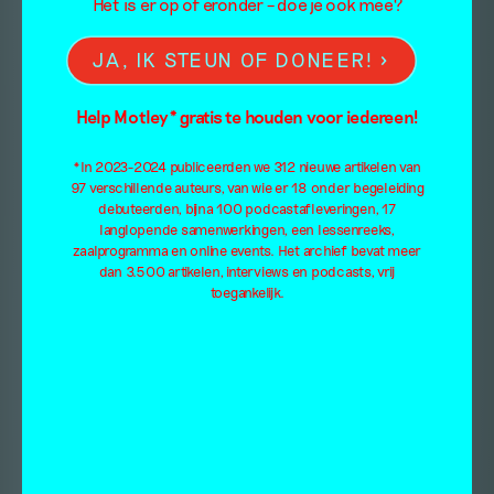
Het is er op of eronder – doe je ook mee?
JA, IK STEUN OF DONEER!
Help Motley* gratis te houden voor iedereen!
*In 2023-2024 publiceerden we 312 nieuwe artikelen van
97 verschillende auteurs, van wie er 18 onder begeleiding
debuteerden, bijna 100 podcastafleveringen, 17
langlopende samenwerkingen, een lessenreeks,
zaalprogramma en online events. Het archief bevat meer
dan 3.500 artikelen, interviews en podcasts, vrij
toegankelijk.