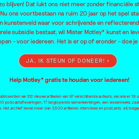
o blijven! Dat lukt ons niet meer zonder financiële s
sing Prese
. Nu ons voortbestaan na ruim 20 jaar op het spel sta
en kunstenveld waar voor schrijvende en reflecteren
rele subsidie bestaat, wil Mister Motley* kunst en lev
open – voor iedereen. Het is er op of eronder – doe 
JA, IK STEUN OF DONEER!
Help Motley* gratis te houden voor iedereen!
bliceerden we 312 nieuwe artikelen van 97 verschillende auteurs, van wie er 18 
100 podcastafleveringen, 17 langlopende samenwerkingen, een lessenreeks, zaa
. Het archief bevat meer dan 3.500 artikelen, interviews en podcasts, vrij toegan