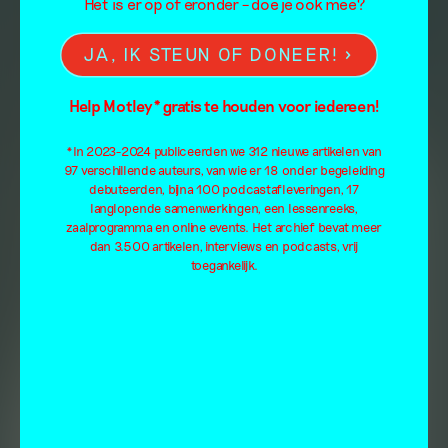
Het is er op of eronder – doe je ook mee?
JA, IK STEUN OF DONEER!
Help Motley* gratis te houden voor iedereen!
*In 2023-2024 publiceerden we 312 nieuwe artikelen van
97 verschillende auteurs, van wie er 18 onder begeleiding
debuteerden, bijna 100 podcastafleveringen, 17
langlopende samenwerkingen, een lessenreeks,
zaalprogramma en online events. Het archief bevat meer
dan 3.500 artikelen, interviews en podcasts, vrij
toegankelijk.