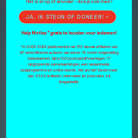
Het is er op of eronder – doe je ook mee?
JA, IK STEUN OF DONEER!
Help Motley* gratis te houden voor iedereen!
*In 2023-2024 publiceerden we 312 nieuwe artikelen van
97 verschillende auteurs, van wie er 18 onder begeleiding
debuteerden, bijna 100 podcastafleveringen, 17
langlopende samenwerkingen, een lessenreeks,
zaalprogramma en online events. Het archief bevat meer
dan 3.500 artikelen, interviews en podcasts, vrij
toegankelijk.