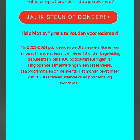
Het is er op of eronder – doe je ook mee?
JA, IK STEUN OF DONEER!
Help Motley* gratis te houden voor iedereen!
*In 2023-2024 publiceerden we 312 nieuwe artikelen van
97 verschillende auteurs, van wie er 18 onder begeleiding
debuteerden, bijna 100 podcastafleveringen, 17
langlopende samenwerkingen, een lessenreeks,
zaalprogramma en online events. Het archief bevat meer
dan 3.500 artikelen, interviews en podcasts, vrij
toegankelijk.