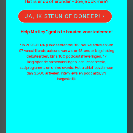
Het is er op of eronder – doe je ook mee?
JA, IK STEUN OF DONEER!
Help Motley* gratis te houden voor iedereen!
*In 2023-2024 publiceerden we 312 nieuwe artikelen van
97 verschillende auteurs, van wie er 18 onder begeleiding
debuteerden, bijna 100 podcastafleveringen, 17
langlopende samenwerkingen, een lessenreeks,
zaalprogramma en online events. Het archief bevat meer
dan 3.500 artikelen, interviews en podcasts, vrij
toegankelijk.