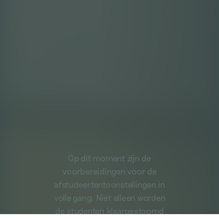
Op dit moment zijn de
voorbereidingen voor de
afstudeertentoonstellingen in
volle gang. Niet alleen worden
de studenten klaargestoomd