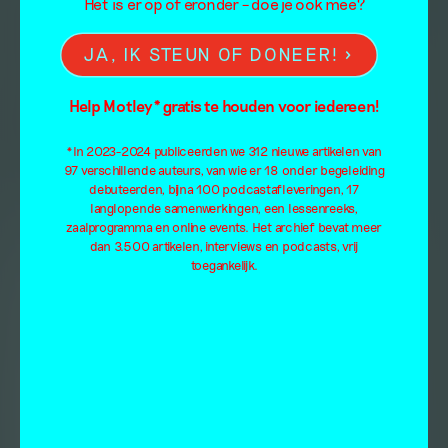
Het is er op of eronder – doe je ook mee?
JA, IK STEUN OF DONEER!
Help Motley* gratis te houden voor iedereen!
*In 2023-2024 publiceerden we 312 nieuwe artikelen van
97 verschillende auteurs, van wie er 18 onder begeleiding
debuteerden, bijna 100 podcastafleveringen, 17
langlopende samenwerkingen, een lessenreeks,
zaalprogramma en online events. Het archief bevat meer
dan 3.500 artikelen, interviews en podcasts, vrij
toegankelijk.