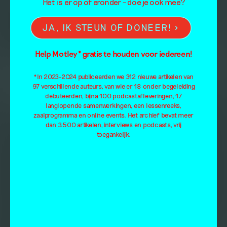
Het is er op of eronder – doe je ook mee?
JA, IK STEUN OF DONEER!
Help Motley* gratis te houden voor iedereen!
*In 2023-2024 publiceerden we 312 nieuwe artikelen van
97 verschillende auteurs, van wie er 18 onder begeleiding
debuteerden, bijna 100 podcastafleveringen, 17
langlopende samenwerkingen, een lessenreeks,
zaalprogramma en online events. Het archief bevat meer
dan 3.500 artikelen, interviews en podcasts, vrij
toegankelijk.