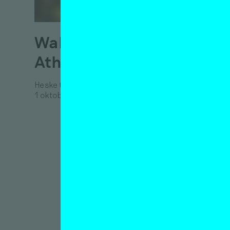
Ad: B
20 septe
Walhalla
Athenaeum
Heske ten Cate
1 oktober 2013
Hand