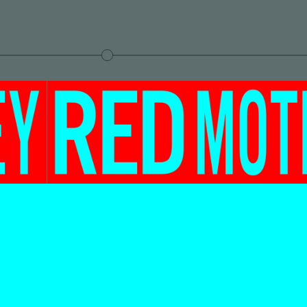
pended
r 2013
Save this arti
Mister Motley