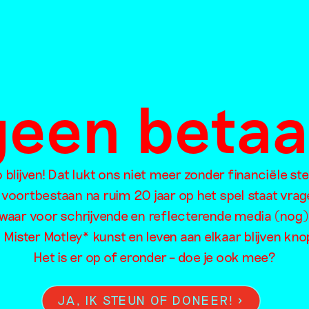
rant
tings
ood
013
 geen beta
Newer Posts
1
2
…
14
15
blijven! Dat lukt ons niet meer zonder financiële st
 voortbestaan na ruim 20 jaar op het spel staat vrag
waar voor schrijvende en reflecterende media (nog)
l Mister Motley* kunst en leven aan elkaar blijven kn
Het is er op of eronder – doe je ook mee?
oorzoek de artikelen van Mister Motley o
JA, IK STEUN OF DONEER!