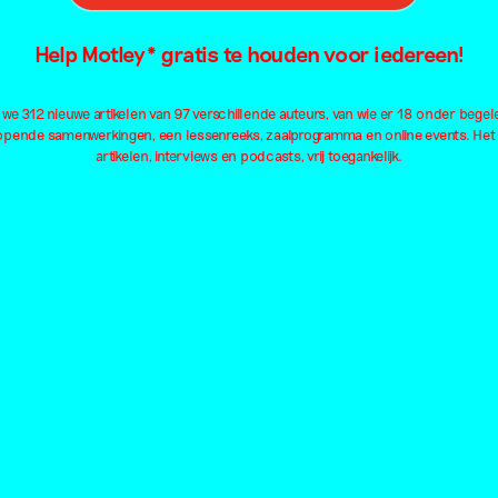
Help Motley* gratis te houden voor iedereen!
Eten
Intimiteit
Me
Familie
Kapitalisme
Mig
e 312 nieuwe artikelen van 97 verschillende auteurs, van wie er 18 onder begel
Feminisme
Kleding
Neu
lopende samenwerkingen, een lessenreeks, zaalprogramma en online events. Het
Film
Kleur
Oo
artikelen, interviews en podcasts, vrij toegankelijk.
Fotografie
Kolonialisme
Ou
Geluid
Kunsteducatie
Pa
Geschiedenis
Kunstmatige intelligentie
Pe
Geweld
Landschap
Pl
Installatie
Lichaam
Pol
Institutioneel
Liefde
Qu
Internet
Macht
Al