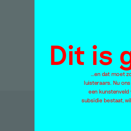
quad
pain
Rowan W
27 mei 2
Dit is
…en dat moet zo 
luisteraars. Nu ons
een kunstenveld 
subsidie bestaat, wi
D