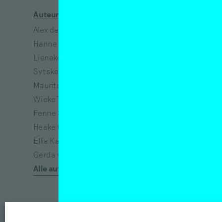
Auteurs
Kunstenaars
Alex de Vries
Jeanne van Heeswijk
Hanne Hagenaars
Bart Lunenburg
Lieneke Hulshof
Richtje Reinsma
Sytske van Koeveringe
Melanie Bonajo
Maurits de Bruijn
Susanne Khalil Yusef
Wieke Teselink
Narges Mohammadi
Fenne Saedt
Vincent van Gogh
Heske ten Cate
Eva Spierenburg
Ellis Kat
Tracey Emin
Gerda van de Glind
Afra Eisma
Alle auteurs
Félix González-Torres