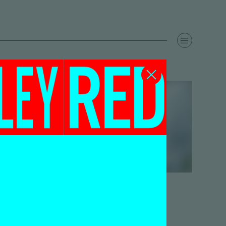
Scaffold
cle…
Sam Durant
2 oktober 2013