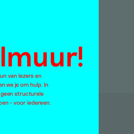
Rotterdam
Hanne Hagenaars
4 april 2013
almuur!
eun van lezers en
en we je om hulp. In
 geen structurele
open – voor iedereen.
p: