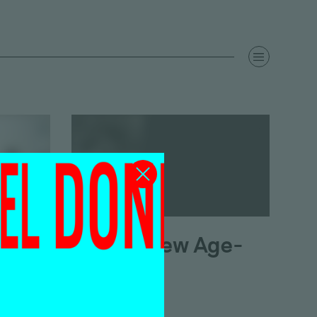
Trashy New Age-
Noise
Feiko Beckers
16 oktober 2013