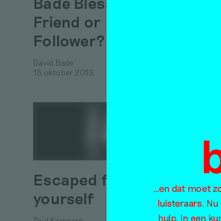
Bade Blessings –
love
Friend or
art’
Follower?
Irene de 
14 oktob
David Bade
15 oktober 2013
Amy 
Escaped from
…en dat moet zo 
Hanne Ha
yourself
Linden
luisteraars. Nu
14 oktob
hulp. In een k
Paul Kempers