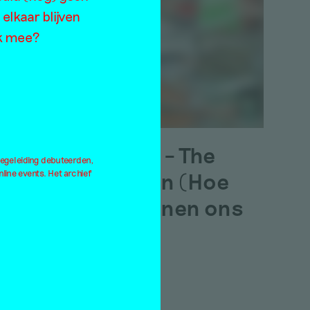
elkaar blijven
unst
ok mee?
MZUNGU – The
begeleiding debuteerden,
ine events. Het archief
Exhibition (Hoe
Tanzanianen ons
zien)
Jan Hoek
14 oktober 2013