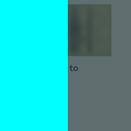
The urge to
measure
Irene de Craen
12 oktober 2013