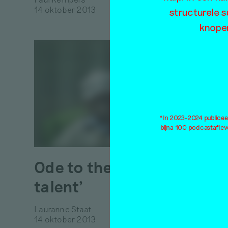
14 oktober 2013
structurele s
knopen
A sci
rese
*In 2023-2024 publiceer
bijna 100 podcastaflev
arti
nicer
Ode to the ‘Old
norm
talent’
Jan Hoek
14 oktob
Lauranne Staat
14 oktober 2013