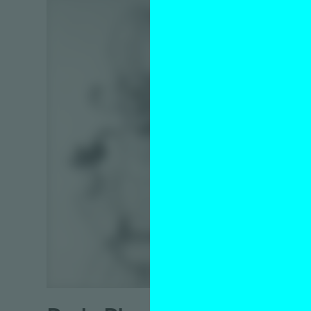
Boe
de li
Hanne Ha
15 oktob
‘You