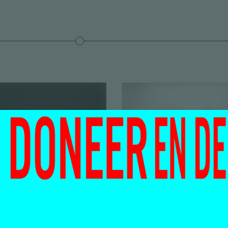
Eddie Peake
e is the
Maurits de Bruijn