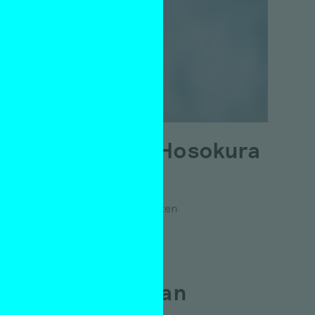
Mayumi Hosokura
– Kazan
Charlotte van Zanten
15 oktober 2013
Hertog van