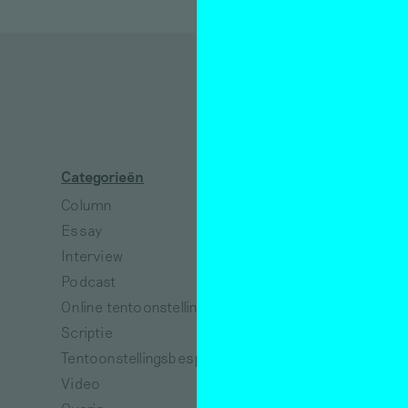
D
Categorieën
Thema's
Column
Absurdisme
Essay
Arbeid
Interview
Architectuur
Podcast
Collectiviteit
Online tentoonstelling
Dans
Scriptie
Dieren
Tentoonstellingsbespreking
Dood
Video
Ecologie