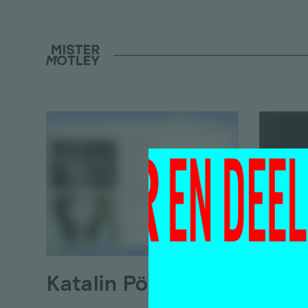
Katalin Pöge
Sham