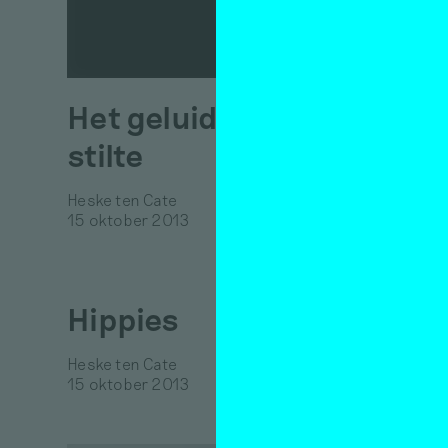
Het geluid van de
stilte
Heske ten Cate
15 oktober 2013
Frie
Heske ten
Hippies
15 oktob
Heske ten Cate
15 oktober 2013