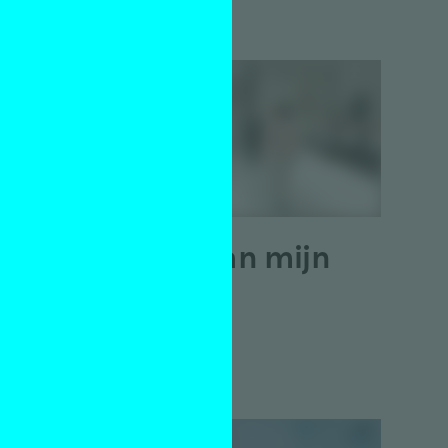
Twee
De rok van mijn
vader
Maurits de Bruijn
15 oktober 2013