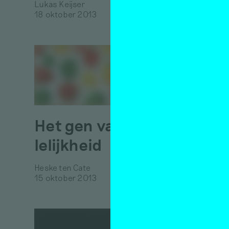
Cind
Lukas Keijser
18 oktober 2013
unpl
emo
Hanne Ha
18 oktob
Het gen van de
Walh
lelijkheid
Ath
Heske ten Cate
Heske ten
15 oktober 2013
15 oktob