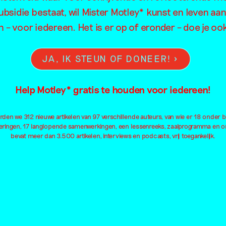
ubsidie bestaat, wil Mister Motley* kunst en leven aan 
je daar nog k
 – voor iedereen. Het is er op of eronder – doe je o
over kunnen
maken.
JA, IK STEUN OF DONEER!
Jan Hoek
14 oktober 2013
Help Motley* gratis te houden voor iedereen!
entific
arch: Do
den we 312 nieuwe artikelen van 97 verschillende auteurs, van wie er 18 onder 
eringen, 17 langlopende samenwerkingen, een lessenreeks, zaalprogramma en onl
sts have a
bevat meer dan 3.500 artikelen, interviews en podcasts, vrij toegankelijk.
 life then
al people?
er 2013