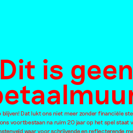
 with your own
De troost en 
vreemden
Craen
er 2013
Richtje Reinsma
14 oktober 2013
Dit is gee
betaalmuur
Cutler
10 onderwerp
blijven! Dat lukt ons niet meer zonder financiële st
genaars en Maaike van der
waar je heel 
 ons voortbestaan na ruim 20 jaar op het spel staat 
er 2013
voor moet zijn
unstenveld waar voor schrijvende en reflecterende m