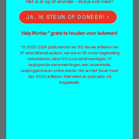
Het is er op of eronder – doe je ook mee?
Brief aan Jonge
JA, IK STEUN OF DONEER!
Kunstenaars
Help Motley* gratis te houden voor iedereen!
Column
*In 2023-2024 publiceerden we 312 nieuwe artikelen van
Ahmet Öğüt
&
Jesse Lemmens
97 verschillende auteurs, van wie er 18 onder begeleiding
debuteerden, bijna 100 podcastafleveringen, 17
25 maart 2021
langlopende samenwerkingen, een lessenreeks,
zaalprogramma en online events. Het archief bevat meer
*English translation belowIn het kader
dan 3.500 artikelen, interviews en podcasts, vrij
van @all_inn_graduates publiceert Mister
toegankelijk.
Motley de komende weken een aantal artikelen
van afgestudeerde kunstenaars uit heel
Nederland,…