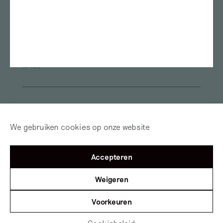
Oude Kerk
Framer Framed
ArtEZ university of the Arts
Van Abbemuseum
Museum de Pont
Fries Museum
Oude Kerk Amsterdam
Sandberg Instituut
Museum Arnhem
Alle locaties
W139
Inloggen
Word abonnee! | Over
Red Motley – Steun
We gebruiken cookies op onze website
Mijn Motley
of Doneer!
Accepteren
©2012 — 2026
Mister Motley
Tolhuisweg 2
1031 CL
Amsterdam
Weigeren
Voorkeuren