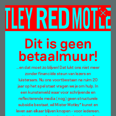
Chaya Adelaars
Dit is geen
betaalmuur!
…en dat moet zo blijven! Dat lukt ons niet meer
zonder financiële steun van lezers en
luisteraars. Nu ons voortbestaan na ruim 20
jaar op het spel staat vragen we je om hulp. In
een kunstenveld waar voor schrijvende en
reflecterende media (nog) geen structurele
subsidie bestaat, wil Mister Motley* kunst en
Motley’s DIY: Chaya
leven aan elkaar blijven knopen – voor iedereen.