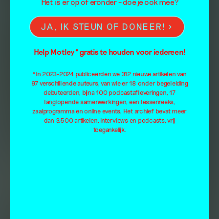
Het is er op of eronder – doe je ook mee?
JA, IK STEUN OF DONEER!
Help Motley* gratis te houden voor iedereen!
*In 2023-2024 publiceerden we 312 nieuwe artikelen van
97 verschillende auteurs, van wie er 18 onder begeleiding
debuteerden, bijna 100 podcastafleveringen, 17
langlopende samenwerkingen, een lessenreeks,
zaalprogramma en online events. Het archief bevat meer
dan 3.500 artikelen, interviews en podcasts, vrij
toegankelijk.