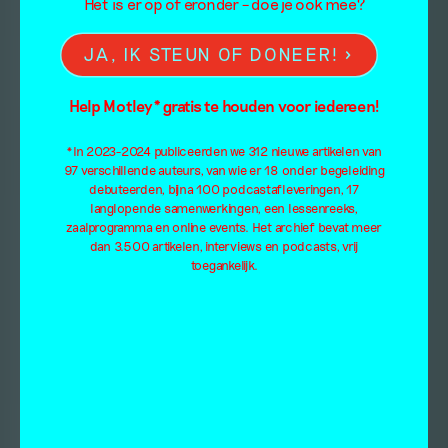
Het is er op of eronder – doe je ook mee?
JA, IK STEUN OF DONEER!
Help Motley* gratis te houden voor iedereen!
*In 2023-2024 publiceerden we 312 nieuwe artikelen van
97 verschillende auteurs, van wie er 18 onder begeleiding
debuteerden, bijna 100 podcastafleveringen, 17
langlopende samenwerkingen, een lessenreeks,
zaalprogramma en online events. Het archief bevat meer
dan 3.500 artikelen, interviews en podcasts, vrij
toegankelijk.