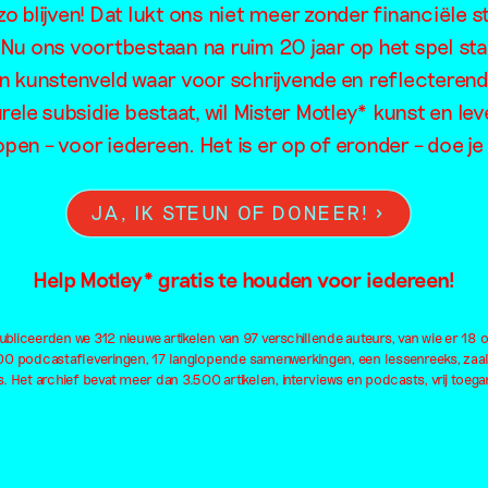
o blijven! Dat lukt ons niet meer zonder financiële s
eindigheid
. Nu ons voortbestaan na ruim 20 jaar op het spel sta
en kunstenveld waar voor schrijvende en reflecteren
rele subsidie bestaat, wil Mister Motley* kunst en lev
open – voor iedereen. Het is er op of eronder – doe 
JA, IK STEUN OF DONEER!
Help Motley* gratis te houden voor iedereen!
bliceerden we 312 nieuwe artikelen van 97 verschillende auteurs, van wie er 18 
100 podcastafleveringen, 17 langlopende samenwerkingen, een lessenreeks, zaa
. Het archief bevat meer dan 3.500 artikelen, interviews en podcasts, vrij toegan