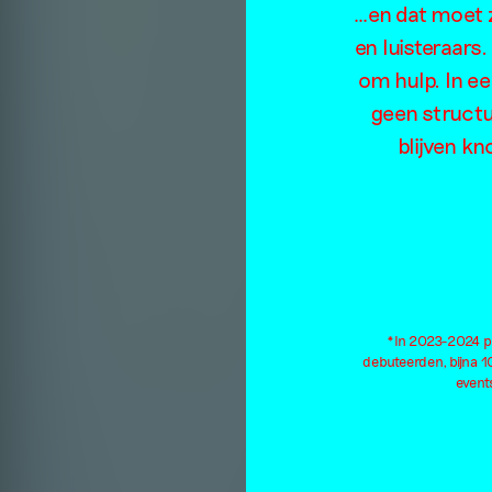
…en dat moet z
en luisteraars
om hulp. In e
geen structu
blijven kn
*In 2023-2024 pu
debuteerden, bijna 
events