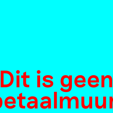
Dit is gee
betaalmuur
oneindige