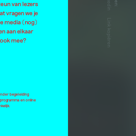
Linkedin
teun van lezers
:
at vragen we je
Link kopiëren
de media (nog)
en aan elkaar
je ook mee?
onder begeleiding
lprogramma en online
kelijk.