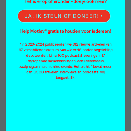
Het is er op of eronder – doe je ook mee?
JA, IK STEUN OF DONEER!
Help Motley* gratis te houden voor iedereen!
*In 2023-2024 publiceerden we 312 nieuwe artikelen van
97 verschillende auteurs, van wie er 18 onder begeleiding
debuteerden, bijna 100 podcastafleveringen, 17
langlopende samenwerkingen, een lessenreeks,
zaalprogramma en online events. Het archief bevat meer
dan 3.500 artikelen, interviews en podcasts, vrij
toegankelijk.