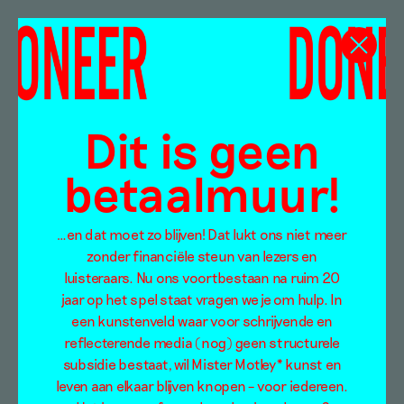
Eef Veldkamp
Dit is geen
betaalmuur!
…en dat moet zo blijven! Dat lukt ons niet meer
zonder financiële steun van lezers en
luisteraars. Nu ons voortbestaan na ruim 20
jaar op het spel staat vragen we je om hulp. In
een kunstenveld waar voor schrijvende en
reflecterende media (nog) geen structurele
subsidie bestaat, wil Mister Motley* kunst en
leven aan elkaar blijven knopen – voor iedereen.