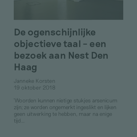
De ogenschijnlijke
objectieve taal – een
bezoek aan Nest Den
Haag
Janneke Korsten
19 oktober 2018
‘Woorden kunnen nietige stukjes arsenicum
zijn; ze worden ongemerkt ingeslikt en lijken
geen uitwerking te hebben, maar na enige
tijd…