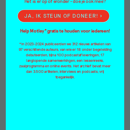
Het is er op of eronder – doe je ook mee?
JA, IK STEUN OF DONEER!
Help Motley* gratis te houden voor iedereen!
*In 2023-2024 publiceerden we 312 nieuwe artikelen van
97 verschillende auteurs, van wie er 18 onder begeleiding
debuteerden, bijna 100 podcastafleveringen, 17
langlopende samenwerkingen, een lessenreeks,
zaalprogramma en online events. Het archief bevat meer
dan 3.500 artikelen, interviews en podcasts, vrij
toegankelijk.