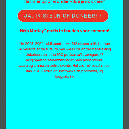
Het is er op of eronder – doe je ook mee?
JA, IK STEUN OF DONEER!
Help Motley* gratis te houden voor iedereen!
*In 2023-2024 publiceerden we 312 nieuwe artikelen van
97 verschillende auteurs, van wie er 18 onder begeleiding
debuteerden, bijna 100 podcastafleveringen, 17
langlopende samenwerkingen, een lessenreeks,
zaalprogramma en online events. Het archief bevat meer
dan 3.500 artikelen, interviews en podcasts, vrij
toegankelijk.