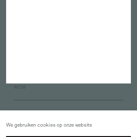
Stedelijk Museum
Rietveld academie
Amsterdam
Kunstmuseum Den Haag
ArtEZ studium generale
Bonnefanten
Nest
Teylers Museum
Gerrit Rietveld Academie
Das Leben am Haverkamp
Marres
TENT Rotterdam
Oude Kerk
Framer Framed
ArtEZ university of the Arts
Van Abbemuseum
Museum de Pont
Fries Museum
Oude Kerk Amsterdam
Sandberg Instituut
Museum Arnhem
Alle locaties
W139
Inloggen
Word abonnee! | Over
Red Motley – Steun
We gebruiken cookies op onze website
Mijn Motley
of Doneer!