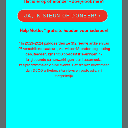
Het is er op of eronder – doe je ook mee?
geluidswerken van kunstenaar Richtje
Reinsma uit de tentoonstelling mybody.com in
JA, IK STEUN OF DONEER!
Nest Den Haag.
Help Motley* gratis te houden voor iedereen!
*In 2023-2024 publiceerden we 312 nieuwe artikelen van
97 verschillende auteurs, van wie er 18 onder begeleiding
debuteerden, bijna 100 podcastafleveringen, 17
langlopende samenwerkingen, een lessenreeks,
zaalprogramma en online events. Het archief bevat meer
dan 3.500 artikelen, interviews en podcasts, vrij
toegankelijk.
Zout in de wonden | over
radicale kunst
Essay