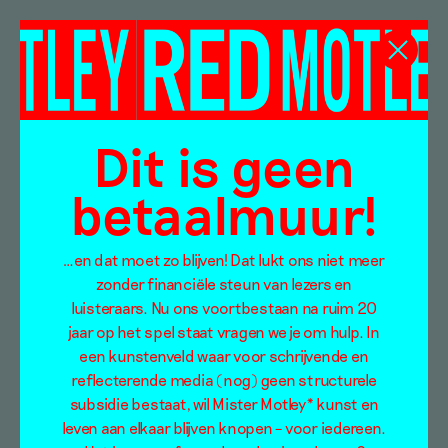
Dit is geen
betaalmuur!
De greep van de
…en dat moet zo blijven! Dat lukt ons niet meer
zonder financiële steun van lezers en
crucifix (II)
luisteraars. Nu ons voortbestaan na ruim 20
jaar op het spel staat vragen we je om hulp. In
Richtje Reinsma
een kunstenveld waar voor schrijvende en
23 oktober 2019
reflecterende media (nog) geen structurele
subsidie bestaat, wil Mister Motley* kunst en
In een driedelige serie koppelt mister Motley
leven aan elkaar blijven knopen – voor iedereen.
diverse essays en beeldverslagen aan