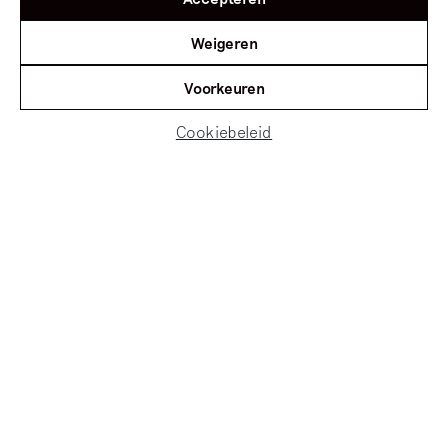
aflevering 231 van het meest
Weigeren
recente seizoen – een aflevering
uit het rijke archief van
Kunst is
Voorkeuren
Lang.
Cookiebeleid