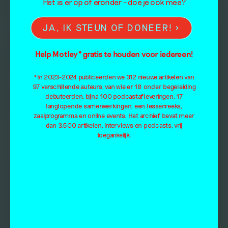
Het is er op of eronder – doe je ook mee?
JA, IK STEUN OF DONEER!
Help Motley* gratis te houden voor iedereen!
*In 2023-2024 publiceerden we 312 nieuwe artikelen van
97 verschillende auteurs, van wie er 18 onder begeleiding
debuteerden, bijna 100 podcastafleveringen, 17
langlopende samenwerkingen, een lessenreeks,
zaalprogramma en online events. Het archief bevat meer
dan 3.500 artikelen, interviews en podcasts, vrij
toegankelijk.