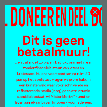
Tijd
Dit is geen
betaalmuur!
…en dat moet zo blijven! Dat lukt ons niet meer
zonder financiële steun van lezers en
luisteraars. Nu ons voortbestaan na ruim 20
jaar op het spel staat vragen we je om hulp. In
een kunstenveld waar voor schrijvende en
reflecterende media (nog) geen structurele
subsidie bestaat, wil Mister Motley* kunst en
leven aan elkaar blijven knopen – voor iedereen.