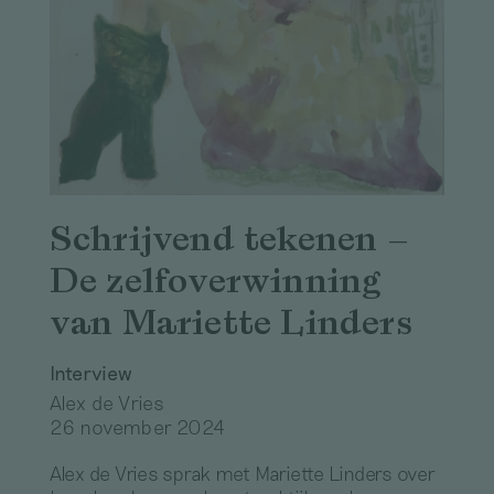
Schrijvend tekenen –
De zelfoverwinning
van Mariette Linders
Interview
Alex de Vries
26 november 2024
Alex de Vries sprak met Mariette Linders over