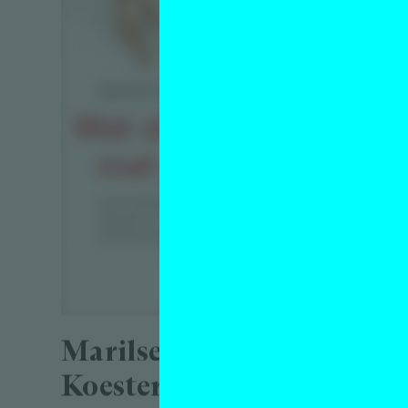
will
zijn’
Interview
Gerda van
17 mei 2
‘Dit 
vert
Marilse Eerkens –
nieu
Koester de