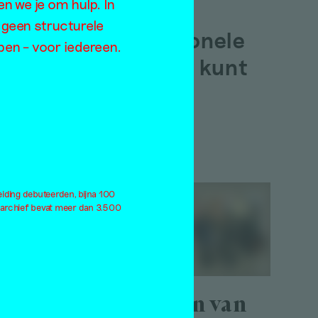
en we je om hulp. In
Hoe je een
 geen structurele
onprofessionele
gang
open – voor iedereen.
kunstenaar kunt
zijn
e’ –
et
Fenne Saedt
3 juli 2019
ter
eiding debuteerden, bijna 100
 archief bevat meer dan 3.500
Losgezongen van