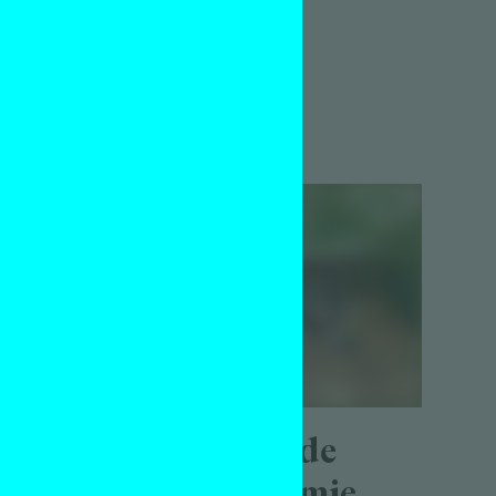
en
teachers
Interview
Milo Vermeire
28 mei 2020
Waarom ik de
kunstacademie