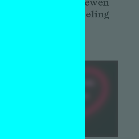
(10) interviewen
–
John Körmeling
en
Interview
gen
Gerda van de Glind
23 mei 2019