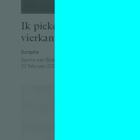
Laat
toch
Ik pieker niet in
dro
vierkanten
inte
Mad
Scriptie
Sanne van Balen
Hag
27 februari 2020
Interview
Claire V
10 maart