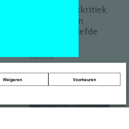
Kleine Kunstkritiek
itiek
uit Ede – Een
oek –
gevoel van liefde
ijk!
Column
Gerda van de Glind
3 mei 2019
Weigeren
Voorkeuren