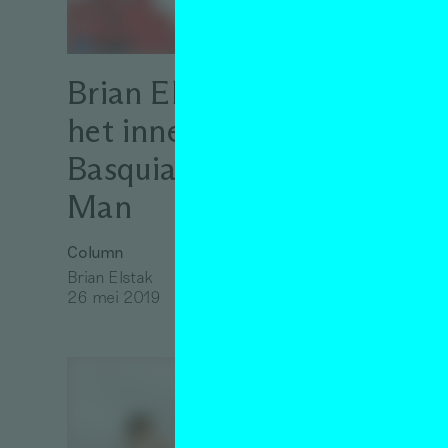
Duc
Essay
Brian Elstak over
Max Urai
27 juni 2
het innerlijke kind,
Basquiat en Spider-
Man
Column
Brian Elstak
26 mei 2019
‘Kin
kuns
kuns