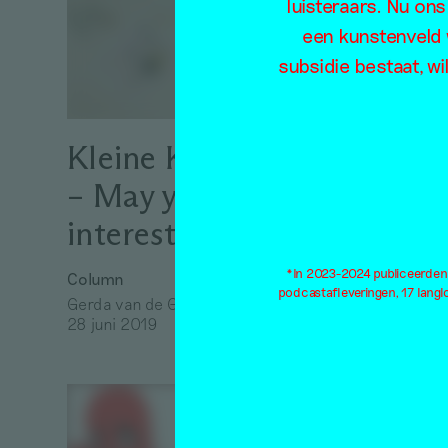
een 
luisteraars. Nu ons
een kunstenveld 
Tud
subsidie bestaat, wi
Interview
Maurits d
14 juli 20
Kleine Kunstkritiek
– May you live in
interesting times
*In 2023-2024 publiceerden w
Column
podcastafleveringen, 17 lang
Gerda van de Glind
Piet
28 juni 2019
anti
bena
van 