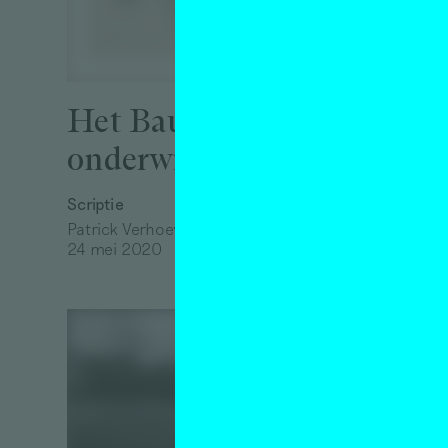
kuns
afst
202
Het Bauhaus-
Jesse L
onderwijsprogramma
11 juni 2
Scriptie
Patrick Verhoeven
24 mei 2020