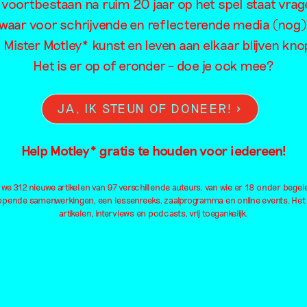
interview met
 voortbestaan na ruim 20 jaar op het spel staat vrag
‘Kunst geeft
waar voor schrijvende en reflecterende media (nog)
or Bratu
kinderen toe
l Mister Motley* kunst en leven aan elkaar blijven kn
tot het
Het is er op of eronder – doe je ook mee?
e Bruijn
onbegrijpelijk
19
JA, IK STEUN OF DONEER!
In gesprek m
Dirk de Wach
Help Motley* gratis te houden voor iedereen!
Interview
e 312 nieuwe artikelen van 97 verschillende auteurs, van wie er 18 onder begel
Gerda van de Glind
lopende samenwerkingen, een lessenreeks, zaalprogramma en online events. Het
9 juli 2019
 Kassa en de
artikelen, interviews en podcasts, vrij toegankelijk.
-
uwdheidsfilosofie
de Donald