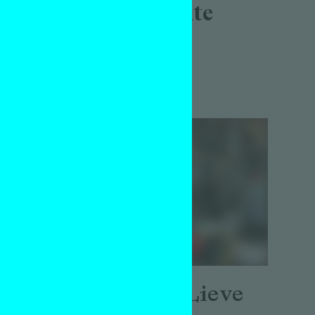
tijd en ruimte
–
g
Essay
Jappe Groenendijk
20 juni 2019
Ben (8) en Lieve
itiek