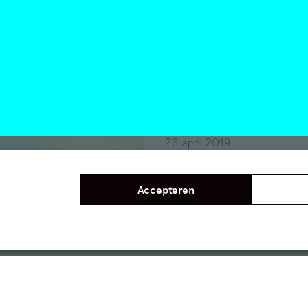
Mister Motley
Kleine Kunstkr
tley
uit de Achterh
2019
Niks is onmogel
Column
Gerda van de Glind
26 april 2019
Accepteren
 naar iets te
n, iets anders
lle glorie zien
er de ervaring