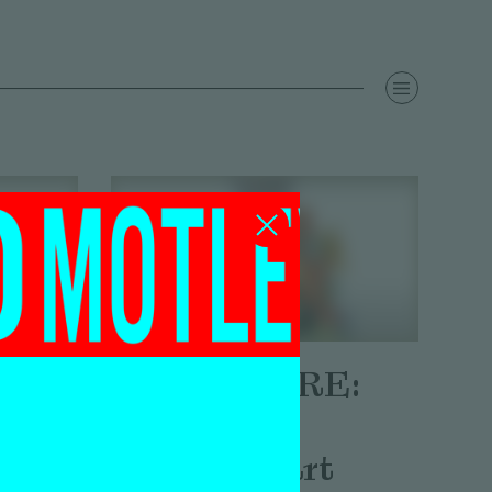
ARD-
HARD-CORE:
aal
Digitally
advanced art