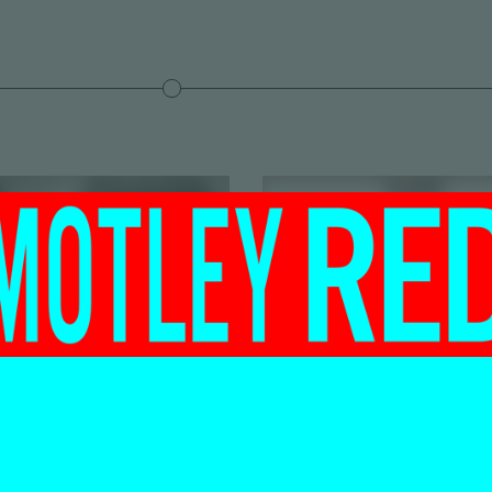
ardhandig
Collectief H
roegde
CORE: Digit
gang van
begaafde
ent naar