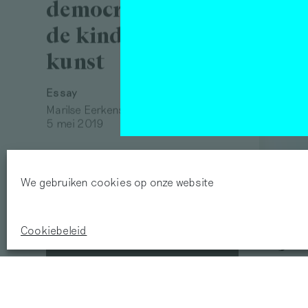
van 
democratie: voed
de kinderziel met
Mister Mo
29 april 
kunst
Essay
Marilse Eerkens
5 mei 2019
We gebruiken cookies op onze website
Door
Cookiebeleid
kijke
in vo
– ov