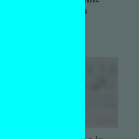
heb verlaten
ent
Essay
e
Bo Stokkermans
21 maart 2020