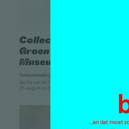
Collectie de
Groen X
Museum Arnhem
‘Ik 
Tentoonstellingsbespreking
Gerda van de Glind
Ned
25 augustus 2019
afge
van 
werk
…en dat moet zo 