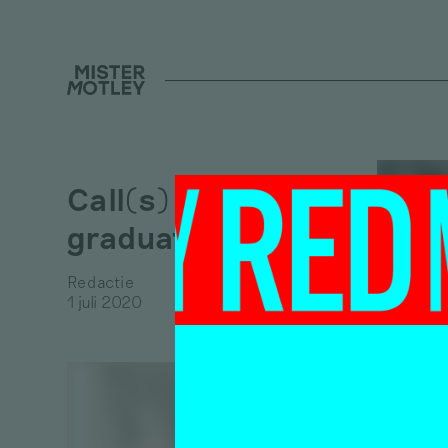
Call(s) for
graduates
Redactie
1 juli 2020
De h
verv
over
stud