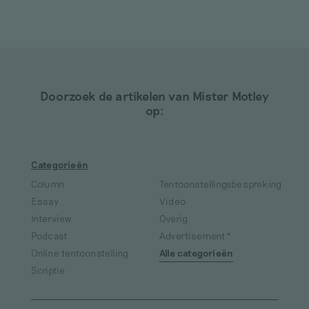
De plaatsvervangende