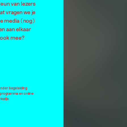
teun van lezers
at vragen we je
de media (nog)
en aan elkaar
je ook mee?
onder begeleiding
lprogramma en online
kelijk.