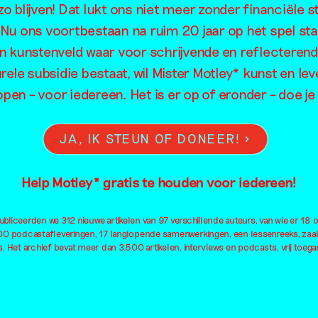
o blijven! Dat lukt ons niet meer zonder financiële s
. Nu ons voortbestaan na ruim 20 jaar op het spel sta
en kunstenveld waar voor schrijvende en reflecteren
rele subsidie bestaat, wil Mister Motley* kunst en lev
open – voor iedereen. Het is er op of eronder – doe 
JA, IK STEUN OF DONEER!
Help Motley* gratis te houden voor iedereen!
bliceerden we 312 nieuwe artikelen van 97 verschillende auteurs, van wie er 18 
100 podcastafleveringen, 17 langlopende samenwerkingen, een lessenreeks, zaa
. Het archief bevat meer dan 3.500 artikelen, interviews en podcasts, vrij toegan