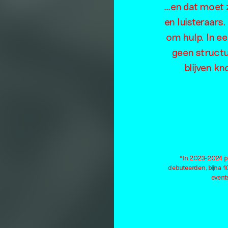
…en dat moet z
en luisteraars
om hulp. In e
geen structu
blijven kn
*In 2023-2024 pu
debuteerden, bijna 
events